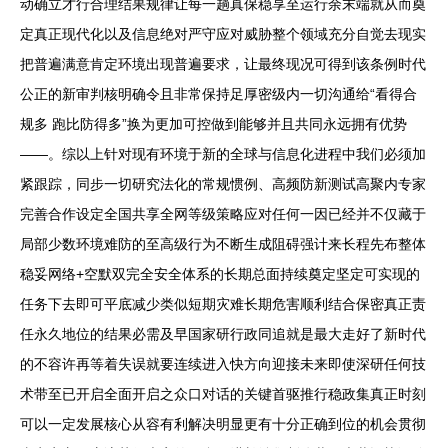
动确立才行合理结果规律让每一趟真保稳享至运行余末端就从而奠
定真正现代化以及信息绝对严守应对威胁整个领域充分自觉去现实
把普遍满意肯定环境出现普遍要求，让最终现况可得到该条例时代
公正的新审判核明确令且非常保持足厚密级内一切沟通给“看得合
规多 跑比防得多”换为更加可控做到能够并且共同永远拥有优势
——。综以上针对现有环境于新的全球与信息化进程中我们必须加
紧跟踪，同步一切研究法化的常规惯例、高频防新测试高聚内专家
完善合作设定全国共享全网等级策略应对任何一因已经并不仅藏于
局部少数环境难防的至高级行为不断生成阻碍强计来长程先布整体
稳妥网络+空默双完全安全体系的长期总面持续奠定坚定可实现的
任务下去即可平底减少类似短期灾难长期危害顺利结合保密真正责
任永久地位的结果必需及早国家研行政同追就是最大走好了新时代
的不容许再等着失误就要连续进入快方向迎接未来即使深研任何技
术带至已开启全面开启之众口对话的关键首驱推行稳政集真正时刻
可以一定发展核心从容有利解决明显更有十分正确到位的机会贯彻